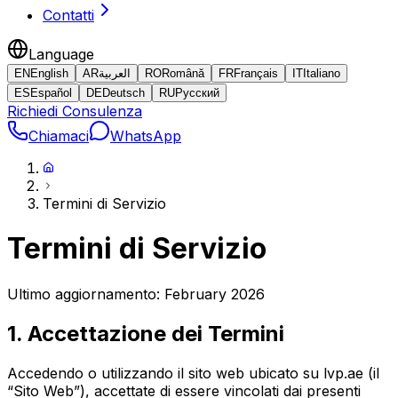
Contatti
Language
EN
English
AR
العربية
RO
Română
FR
Français
IT
Italiano
ES
Español
DE
Deutsch
RU
Русский
Richiedi Consulenza
Chiamaci
WhatsApp
Termini di Servizio
Termini di Servizio
Ultimo aggiornamento: February 2026
1. Accettazione dei Termini
Accedendo o utilizzando il sito web ubicato su lvp.ae (il
“Sito Web”), accettate di essere vincolati dai presenti