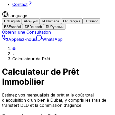
Contact
Language
EN
English
AR
العربية
RO
Română
FR
Français
IT
Italiano
ES
Español
DE
Deutsch
RU
Русский
Obtenir une Consultation
Appelez-nous
WhatsApp
Calculateur de Prêt
Calculateur de Prêt
Immobilier
Estimez vos mensualités de prêt et le coût total
d'acquisition d'un bien à Dubaï, y compris les frais de
transfert DLD et la commission d'agence.