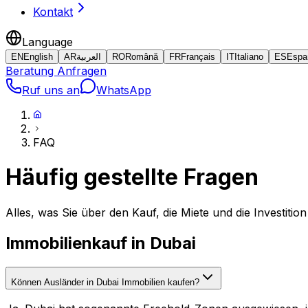
Kontakt
Language
EN
English
AR
العربية
RO
Română
FR
Français
IT
Italiano
ES
Espa
Beratung Anfragen
Ruf uns an
WhatsApp
FAQ
Häufig gestellte Fragen
Alles, was Sie über den Kauf, die Miete und die Investiti
Immobilienkauf in Dubai
Können Ausländer in Dubai Immobilien kaufen?