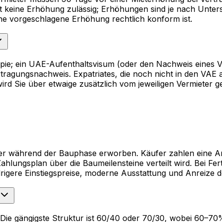
st keine Erhöhung zulässig; Erhöhungen sind je nach Unte
ne vorgeschlagene Erhöhung rechtlich konform ist.
kopie; ein UAE-Aufenthaltsvisum (oder den Nachweis eines 
tragungsnachweis. Expatriates, die noch nicht in den VAE 
wird Sie über etwaige zusätzlich vom jeweiligen Vermieter 
er während der Bauphase erworben. Käufer zahlen eine An
lungsplan über die Baumeilensteine verteilt wird. Bei Fert
iedrigere Einstiegspreise, moderne Ausstattung und Anreiz
 Die gängigste Struktur ist 60/40 oder 70/30, wobei 60–