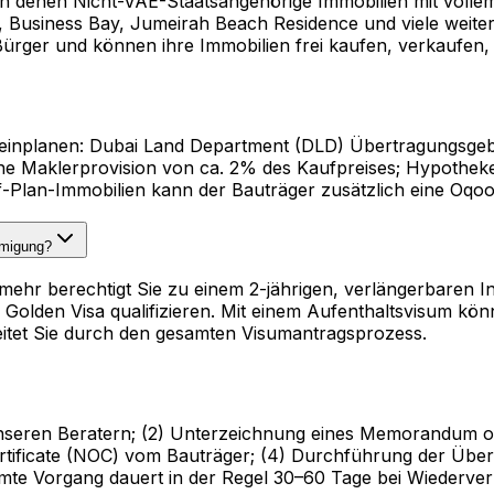
n denen Nicht-VAE-Staatsangehörige Immobilien mit volle
usiness Bay, Jumeirah Beach Residence und viele weitere
ürger und können ihre Immobilien frei kaufen, verkaufen, 
n einplanen: Dubai Land Department (DLD) Übertragungsge
ne Maklerprovision von ca. 2% des Kaufpreises; Hypotheke
ff-Plan-Immobilien kann der Bauträger zusätzlich eine Oq
hmigung?
ehr berechtigt Sie zu einem 2-jährigen, verlängerbaren I
Golden Visa qualifizieren. Mit einem Aufenthaltsvisum kön
itet Sie durch den gesamten Visumantragsprozess.
it unseren Beratern; (2) Unterzeichnung eines Memorandum
ertificate (NOC) vom Bauträger; (4) Durchführung der Üb
samte Vorgang dauert in der Regel 30–60 Tage bei Wieder