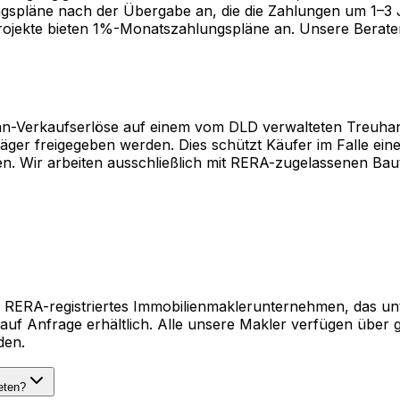
ngspläne nach der Übergabe an, die die Zahlungen um 1–3
projekte bieten 1%-Monatszahlungspläne an. Unsere Berater 
Plan-Verkaufserlöse auf einem vom DLD verwalteten Treuha
ger freigegeben werden. Dies schützt Käufer im Falle ein
gen. Wir arbeiten ausschließlich mit RERA-zugelassenen B
s und RERA-registriertes Immobilienmaklerunternehmen, das 
 Anfrage erhältlich. Alle unsere Makler verfügen über gül
den.
eten?