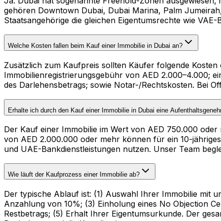
Ja. Dubai hat sogenannte Freehold-Zonen ausgewiesen, i
gehören Downtown Dubai, Dubai Marina, Palm Jumeirah, B
Staatsangehörige die gleichen Eigentumsrechte wie VAE-B
Welche Kosten fallen beim Kauf einer Immobilie in Dubai an?
Zusätzlich zum Kaufpreis sollten Käufer folgende Koste
Immobilienregistrierungsgebühr von AED 2.000–4.000; ei
des Darlehensbetrags; sowie Notar-/Rechtskosten. Bei O
Erhalte ich durch den Kauf einer Immobilie in Dubai eine Aufenthaltsgene
Der Kauf einer Immobilie im Wert von AED 750.000 oder m
von AED 2.000.000 oder mehr können für ein 10-jähriges 
und UAE-Bankdienstleistungen nutzen. Unser Team begle
Wie läuft der Kaufprozess einer Immobilie ab?
Der typische Ablauf ist: (1) Auswahl Ihrer Immobilie m
Anzahlung von 10%; (3) Einholung eines No Objection C
Restbetrags; (5) Erhalt Ihrer Eigentumsurkunde. Der ge