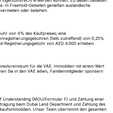
m Eigentumsrecht erwerben können. Zu diesen Gebieten
. In Freehold-Gebieten genießen ausländische
vermieten oder beleihen.
bühr von 4% des Kaufpreises; eine
nregistrierungsgebühren (falls zutreffend) von 0,25%
ood-Registrierungsgebühr von AED 4.000 erheben.
nvestorenvisum für die VAE. Immobilien mit einem Wert
nen Sie in den VAE leben, Familienmitglieder sponsern
 of Understanding (MOU/Formular F) und Zahlung einer
ertragung beim Dubai Land Department und Zahlung des
verkaufsimmobilien. Unser Team übernimmt den gesamten