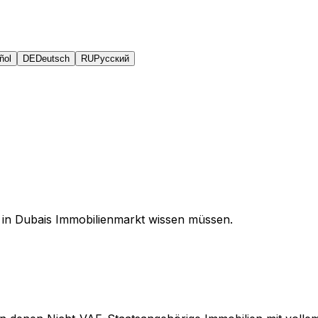
ñol
DE
Deutsch
RU
Русский
on in Dubais Immobilienmarkt wissen müssen.