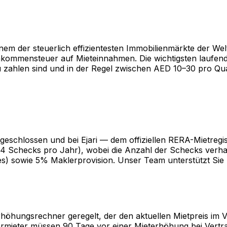
em der steuerlich effizientesten Immobilienmärkte der Welt
nkommensteuer auf Mieteinnahmen. Die wichtigsten laufend
u zahlen sind und in der Regel zwischen AED 10–30 pro Qu
bgeschlossen und bei Ejari — dem offiziellen RERA-Mietregi
r 4 Schecks pro Jahr), wobei die Anzahl der Schecks verha
s) sowie 5% Maklerprovision. Unser Team unterstützt Sie b
ungsrechner geregelt, der den aktuellen Mietpreis im Ver
ermieter müssen 90 Tage vor einer Mieterhöhung bei Vertrag